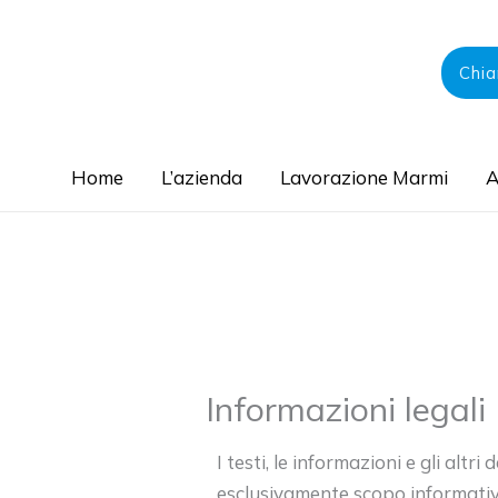
Vai
al
Chi
contenuto
Home
L’azienda
Lavorazione Marmi
A
Informazioni legali
I testi, le informazioni e gli altr
esclusivamente scopo informativ