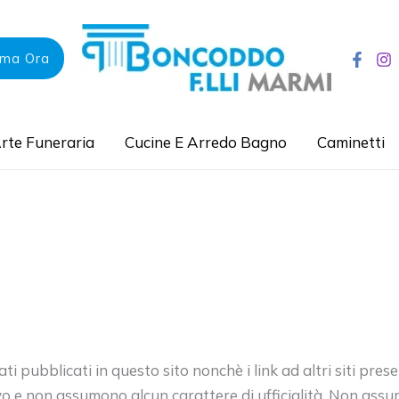
ama Ora
rte Funeraria
Cucine E Arredo Bagno
Caminetti
i dati pubblicati in questo sito nonchè i link ad altri siti pr
o e non assumono alcun carattere di ufficialità. Non assu